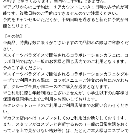
20時まで承っております。当日のご予約はできません。
※アプリからのご予約は、１アカウントにつき１日時のみ予約が可
能です。複数日時のご予約はできませんのでご注意ください。
予約をキャンセルいただくか、予約日時を過ぎると新たに予約が可
能となります。
【その他】
※商品、特典は数に限りがございますので品切れの際はご容赦くだ
さい。
※スイーツパラダイスで開催されるコラボレーションカフェは、コ
ラボ目的ではない一般のお客様と同じ店内でのご利用となります。
予めご了承ください。
※スイーツパラダイスで開催されるコラボレーションカフェをグル
ープでご利用される際は、コラボメニューご注文の有無にかかわら
ず、グループ全員が同コースのご購入が必要となります。
※ご利用に際し年齢制限はございませんが、小学生以下のお客様は
保護者様同伴の上でご利用をお願いしております。
※クレジットカードのご利用はご利用店舗までお問い合わせくださ
い。
※カフェ店内へはコスプレをしてのご利用はお断りしております。
また、スタッフがコスプレと判断するもの（一般の日常生活をおく
っている上で見かけない格好等）は、たとえご本人様はコスプレで