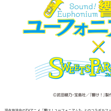
現在放送中のTVアニメ『響け！ユーフォニアム3』とのコラボカフ