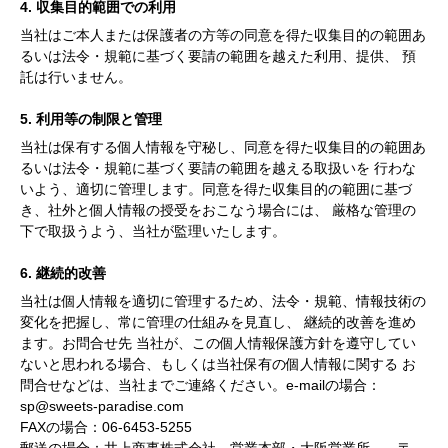
4. 収集目的範囲での利用
当社はご本人または保護者の方等の同意を得た収集目的の範囲あ
るいは法令・規範に基づく要請の範囲を越えた利用、提供、 預
託は行いません。
5. 利用等の制限と管理
当社は保有する個人情報を守秘し、同意を得た収集目的の範囲あ
るいは法令・規範に基づく要請の範囲を越える取扱いを 行わな
いよう、適切に管理します。同意を得た収集目的の範囲に基づ
き、社外と個人情報の授受をおこなう場合には、 厳格な管理の
下で取扱うよう、当社が監理いたします。
6. 継続的改善
当社は個人情報を適切に管理するため、法令・規範、情報技術の
変化を把握し、常に管理の仕組みを見直し、 継続的改善を進め
ます。お問合せ先 当社が、この個人情報保護方針を遵守してい
ないと思われる場合、もしくは当社保有の個人情報に関する お
問合せなどは、当社までご連絡ください。e-mailの場合：
sp@sweets-paradise.com
FAXの場合：06-6453-5255