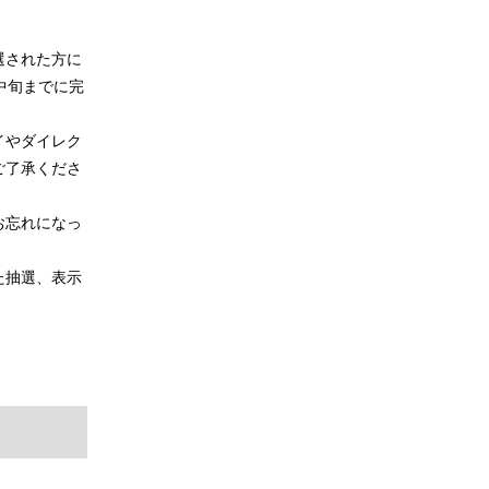
選された方に
中旬までに完
イやダイレク
ご了承くださ
お忘れになっ
た抽選、表示