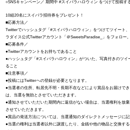
○SNSキャンペーン／ 期間中 #スイパラハロウィン をつけて投稿す
10組20名にスイパラ招待券をプレゼント！
■応募方法／
Twitterでハッシュタグ「#スイパラハロウィン」をつけてツイート
ラダイス公式Twitterアカウント「＠SweetsParadise_」をフォロー
■応募条件／
●Twitterアカウントをお持ちであること
●ハッシュタグ「#スイパラハロウィン」がついた、写真付きのツイ
ること
■注意事項／
●投稿にはTwitterへの登録が必要となります。
●当選者の住所、転居先不明・長期不在などにより賞品をお届けで
は、当選を無効とさせていただきます。
●通知させていただいた期間内に返信がない場合は、当選権利を放
させていただきます。
●賞品の発送方法については、当選通知のダイレクトメッセージに
●当選の権利は当選者以外に譲渡したり、金銭や他の物品と交換す