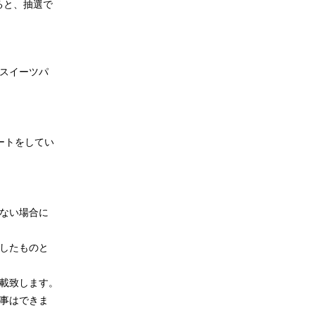
ると、抽選で
、スイーツパ
。
ートをしてい
きない場合に
棄したものと
記載致します。
る事はできま