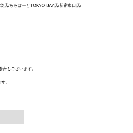
袋店/ららぽーとTOKYO-BAY店/新宿東口店/
る場合もございます。
ます。