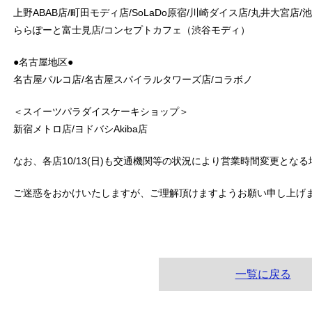
上野ABAB店/町田モディ店/SoLaDo原宿/川崎ダイス店/丸井大宮店/池
ららぽーと富士見店/コンセプトカフェ（渋谷モディ）
●名古屋地区●
名古屋パルコ店/名古屋スパイラルタワーズ店/コラボノ
＜スイーツパラダイスケーキショップ＞
新宿メトロ店/ヨドバシAkiba店
なお、各店10/13(日)も交通機関等の状況により営業時間変更とな
ご迷惑をおかけいたしますが、ご理解頂けますようお願い申し上げ
一覧に戻る