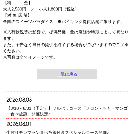
【料 金】
大人2,580円 ／ 小人1,800円（税込）​
【対 象 店 舗】
全国のスイーツパラダイス ※バイキング提供店舗に限ります。
※入荷状況等の影響で、提供品種・量は店舗や時期によって異なり
ます。
また、予告なく当日の提供を終了する場合がございますのでご了承
ください。
※写真は全てイメージです。
一覧に戻る
2026.08.03
【8/10～8/31（予定）】フルパラコース「メロン・もも・マンゴ
ー食べ放題」開催決定♪
2026.08.01
生搾りモンブラン食べ放題付きスペシャルコース開催♪