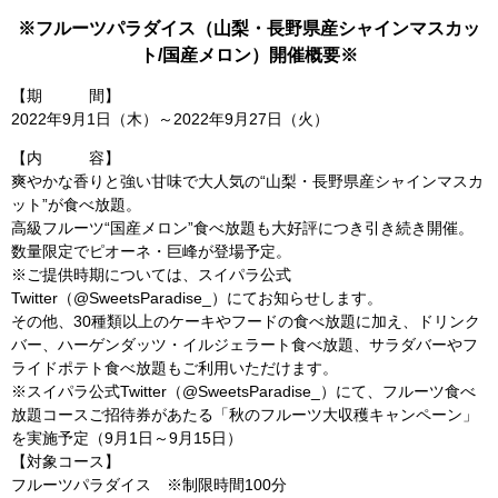
※フルーツパラダイス（山梨・長野県産シャインマスカッ
ト/国産メロン）開催概要※
【期 間】
2022年9月1日（木）～2022年9月27日（火）
【内 容】
爽やかな香りと強い甘味で大人気の“山梨・長野県産シャインマスカ
ット”が食べ放題。
高級フルーツ“国産メロン”食べ放題も大好評につき引き続き開催。
数量限定でピオーネ・巨峰が登場予定。
※ご提供時期については、スイパラ公式
Twitter（@SweetsParadise_）にてお知らせします。
その他、30種類以上のケーキやフードの食べ放題に加え、ドリンク
バー、ハーゲンダッツ・イルジェラート食べ放題、サラダバーやフ
ライドポテト食べ放題もご利用いただけます。
※スイパラ公式Twitter（@SweetsParadise_）にて、フルーツ食べ
放題コースご招待券があたる「秋のフルーツ大収穫キャンペーン」
を実施予定（9月1日～9月15日）
【対象コース】
フルーツパラダイス ※制限時間100分