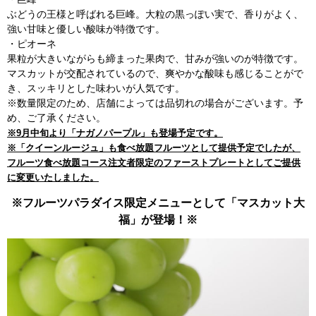
ぶどうの王様と呼ばれる巨峰。大粒の黒っぽい実で、香りがよく、
強い甘味と優しい酸味が特徴です。
・ピオーネ
果粒が大きいながらも締まった果肉で、甘みが強いのが特徴です。
マスカットが交配されているので、爽やかな酸味も感じることがで
き、スッキリとした味わいが人気です。
※数量限定のため、店舗によっては品切れの場合がございます。予
め、ご了承ください。
※9月中旬より「ナガノパープル」も登場予定です。
※「クイーンルージュ」も食べ放題フルーツとして提供予定でしたが、
フルーツ食べ放題コース注文者限定のファーストプレートとしてご提供
に変更いたしました。
※フルーツパラダイス限定メニューとして「マスカット大
福」が登場！※