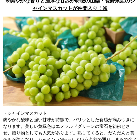
※爽やかな香りと濃厚な甘みが特徴の山梨・長野県産のシ
ャインマスカットが仲間入り！※
・シャインマスカット
爽やかな酸味と強い甘味が特徴で、パリッとした食感が病みつきに
なります。美しい黄緑色はエメラルドグリーンの宝石を彷彿とさ
せ、贈り物としても人気があります。熟してくると、だんだんと黄
色みが強くなり、シャイン（Shine）という名前の通り、まるで金メ