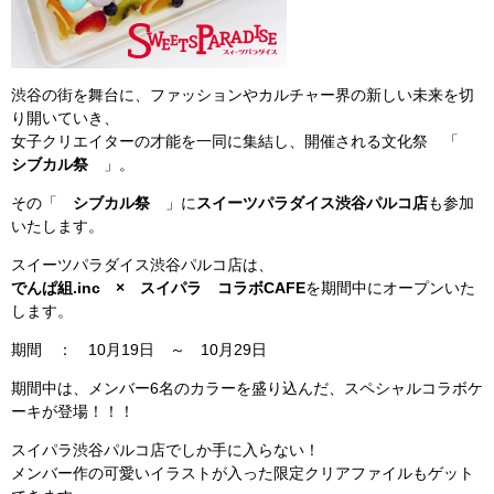
渋谷の街を舞台に、ファッションやカルチャー界の新しい未来を切
り開いていき、
女子クリエイターの才能を一同に集結し、開催される文化祭 「
シブカル祭
」。
その「
シブカル祭
」に
スイーツパラダイス渋谷パルコ店
も参加
いたします。
スイーツパラダイス渋谷パルコ店は、
でんぱ組.inc × スイパラ コラボCAFE
を期間中にオープンいた
します。
期間 ： 10月19日 ～ 10月29日
期間中は、メンバー6名のカラーを盛り込んだ、スペシャルコラボケ
ーキが登場！！！
スイパラ渋谷パルコ店でしか手に入らない！
メンバー作の可愛いイラストが入った限定クリアファイルもゲット