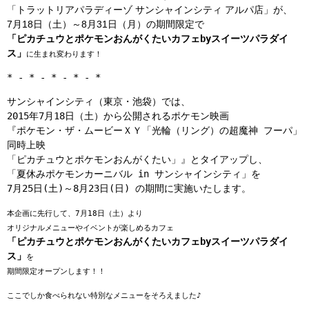
「トラットリアパラディーゾ サンシャインシティ アルパ店」が、
7月18日（土）～8月31日（月）の期間限定で
「ピカチュウとポケモンおんがくたいカフェbyスイーツパラダイ
ス」
に生まれ変わります！
* - * - * - * - *
サンシャインシティ（東京・池袋）では、
2015年7月18日（土）から公開されるポケモン映画
『ポケモン・ザ・ムービーＸＹ「光輪（リング）の超魔神 フーパ」
同時上映
「ピカチュウとポケモンおんがくたい」』とタイアップし、
「夏休みポケモンカーニバル in サンシャインシティ」を
7月25日(土)～8月23日(日) の期間に実施いたします。
本企画に先行して、7月18日（土）より
オリジナルメニューやイベントが楽しめるカフェ
「ピカチュウとポケモンおんがくたいカフェbyスイーツパラダイ
ス」
を
期間限定オープンします！！
ここでしか食べられない特別な
メニューをそろえました♪