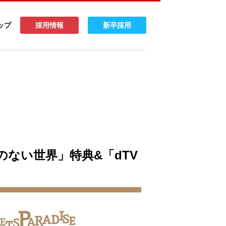
ップ
採用情報
新卒採用
「涙のない世界」特典&「dTV