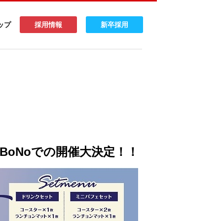
ップ
採用情報
新卒採用
oLaBoNoでの開催大決定！！