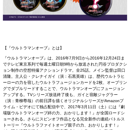
【『ウルトラマンオーブ』とは】
『ウルトラマンオーブ』は、2016年7月9日から2016年12月24日ま
でテレビ東京系列で毎週土曜日朝9時から放送された円谷プロダクシ
ョン制作の空想特撮アクションドラマ。全25話。メイン監督は田口
清隆。主人公・クレナイガイ（演：石黒英雄）は、歴代ウルトラヒ
ーローの力を宿したウルトラフュージョンカードを2枚、オーブリン
グでダブルリードすることで、ウルトラマンオーブにフュージョン
アップする。TVシリーズ放送終了後も、ガイと宿敵ジャグラー
（演：青柳尊哉）の前日譚を描くオリジナルシリーズがAmazonプ
ライム・ビデオにて独占配信中で、2017年3月11日（土）には『劇
場版ウルトラマンオーブ絆の力、おかりします！』が全国ロードシ
ョーされる。さらにスピンオフ作品となる完全新作の連続バトルス
トーリー『ウルトラファイトオーブ親子の力、おかりします！』