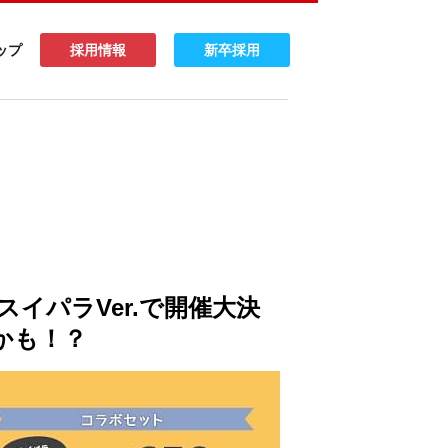
ップ
採用情報
新卒採用
イパラVer.で開催大決
かも！？