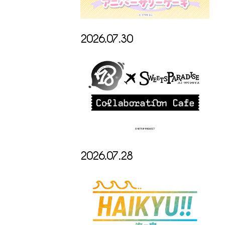
2026.07.30
2026.07.28