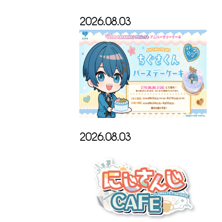
2026.08.03
2026.08.03