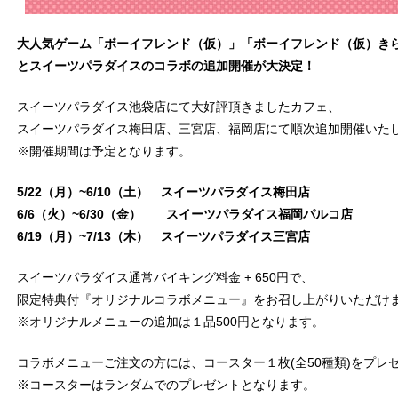
大人気ゲーム「ボーイフレンド（仮）」「ボーイフレンド（仮）き
とスイーツパラダイスのコラボの追加開催が大決定！
スイーツパラダイス池袋店にて大好評頂きましたカフェ、
スイーツパラダイス梅田店、三宮店、福岡店にて順次追加開催いた
※開催期間は予定となります。
5/22（月）~6/10（土） スイーツパラダイス梅田店
6/6（火）~6/30（金） スイーツパラダイス福岡パルコ店
6/19（月）~7/13（木） スイーツパラダイス三宮店
スイーツパラダイス通常バイキング料金 + 650円で、
限定特典付『オリジナルコラボメニュー』をお召し上がりいただけ
※オリジナルメニューの追加は１品500円となります。
コラボメニューご注文の方には、コースター１枚(全50種類)をプレ
※コースターはランダムでのプレゼントとなります。