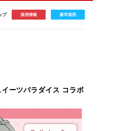
ップ
採用情報
新卒採用
スイーツパラダイス コラボ