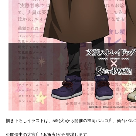
描き下ろしイラストは、5/9(火)から開催の福岡パルコ店、仙台パ
※開催中の大宮店も5/9(火)から登場します。