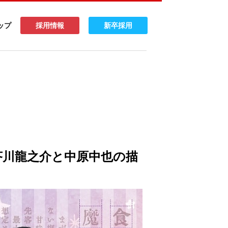
ップ
採用情報
新卒採用
芥川龍之介と中原中也の描