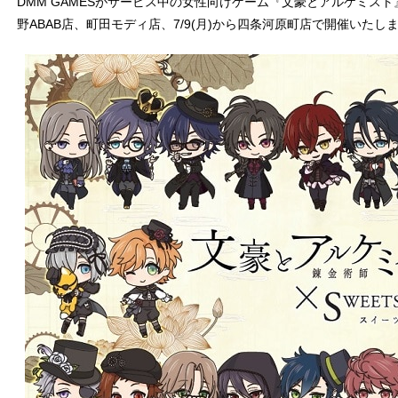
DMM GAMESがサービス中の女性向けゲーム『文豪とアルケミスト』
野ABAB店、町田モディ店、7/9(月)から四条河原町店で開催いたし