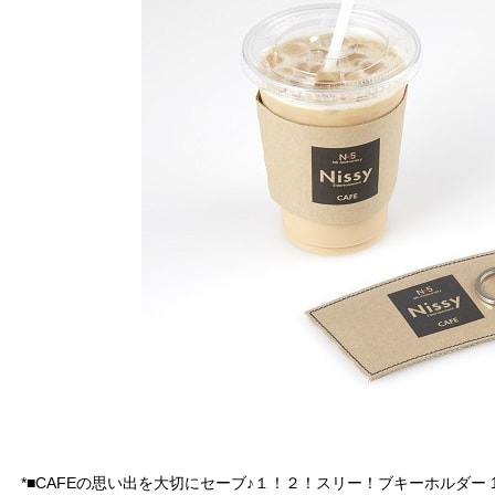
*■CAFEの思い出を大切にセーブ♪１！２！スリー！ブキーホルダー 1,