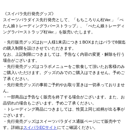
《スイパラ先行発売グッズ》
スイーツパラダイス先行発売として、「もちころりん柱Ver.」「ぺ
たん娘トレーディングラバーストラップ」、「ぺたん娘トレーディ
ングラバーストラップ柱Ver.」を販売いたします。
・先行販売グッズはお一人様1来店につき１BOXまたはバラで8個迄
の購入制限を設けさせていただきます。
なお、上記制限につきましては、予告なく内容の変更・解除を行う
場合がございます。
・先行発売グッズはコラボメニューをご飲食して頂いたお客様のみ
ご購入いただけます。グッズのみでのご購入はできません。予めご
了承ください。
・先行発売グッズの事前ご予約やお取り置きは一切承っておりませ
ん。
・一部商品は予告なく販売を終了する場合がございます。また、お
品切れの場合もございます。予めご了承ください。
・トレーディング商品につきましては、性質上同じ絵柄が出る事が
ございます。
・先行発売グッズはスイーツパラダイス通販ページにて販売中で
す。詳細は
スイパラECサイト
にてご確認ください。