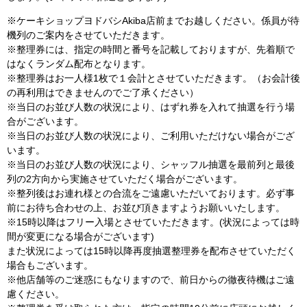
※ケーキショップヨドバシAkiba店前までお越しください。係員が待
機列のご案内をさせていただきます。
※整理券には、指定の時間と番号を記載しておりますが、先着順で
はなくランダム配布となります。
※整理券はお一人様1枚で１会計とさせていただきます。（お会計後
の再利用はできませんのでご了承ください）
※当日のお並び人数の状況により、はずれ券を入れて抽選を行う場
合がございます。
※当日のお並び人数の状況により、ご利用いただけない場合がござ
います。
※当日のお並び人数の状況により、シャッフル抽選を最前列と最後
列の2方向から実施させていただく場合がございます。
※整列後はお連れ様との合流をご遠慮いただいております。必ず事
前にお待ち合わせの上、お並び頂きますようお願いいたします。
※15時以降はフリー入場とさせていただきます。(状況によっては時
間が変更になる場合がございます)
また状況によっては15時以降再度抽選整理券を配布させていただく
場合もございます。
※他店舗等のご迷惑にもなりますので、前日からの徹夜待機はご遠
慮ください。