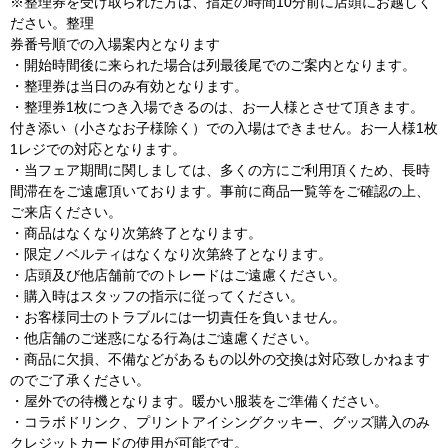
※整理券を受け取られた方は、指定の時間10分前に店頭にお越しく
ださい。整理
券番号順での入場案内となります
・開始時間後に来られた場合は列最後尾でのご案内となります。
・整理券は当日のみ有効となります。
・整理券1枚につき入場できるのは、お一人様とさせて頂きます。
付き添い（小さなお子様除く）での入場はできません。お一人様1枚
1レジでの対応となります。
・当フェア期間に関しましては、多くの方にご利用頂くため、長時
間滞在をご遠慮頂いております。事前に商品一覧等をご確認の上、
ご来店ください。
・商品はなくなり次第終了となります。
・限定ノベルティはなくなり次第終了となります。
・店頭及び他店舗前でのトレードはご遠慮ください。
・購入時はスタッフの指示に従ってください。
・お客様同士のトラブルには一切責任を負いません。
・他店舗のご迷惑になる行為はご遠慮ください。
・商品に欠損、不備などがあるもの以外の交換は対応致しかねます
のでご了承ください。
・屋外での待機となります。暖かい服装をご準備ください。
・コラボドリンク、プリントアイシングクッキー、グッズ購入のみ
クレジットカードの使用が可能です。