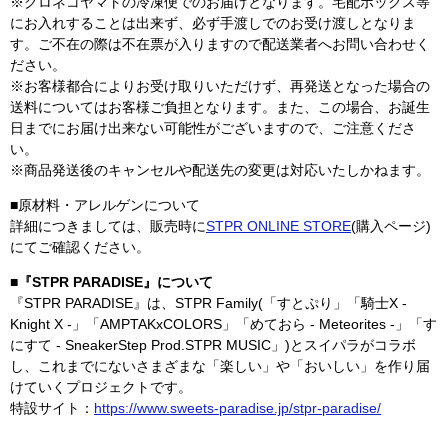
※クロネコヤマトの冷凍便でのお届けとなります。宅配ボックス等
にお入れすることは出来ず、必ず手渡しでのお受け渡しとなりま
す。ご不在の際は不在票が入りますので配送業者へお問い合わせく
ださい。
※お客様都合によりお受け取りいただけず、再発送となった場合の
送料についてはお客様ご負担となります。また、この場合、お誕生
日までにお届け出来ない可能性がございますので、ご注意くださ
い。
※商品発送後のキャンセルや配送先の変更は対応いたしかねます。
■原材料・アレルゲンについて
詳細につきましては、販売時に
STPR ONLINE STORE
(購入ページ)
にてご確認ください。
■『STPR PARADISE』について
『STPR PARADISE』は、STPR Family(「すとぷり」「騎士X -
Knight X -」「AMPTAKxCOLORS」「めておら - Meteorites -」「す
にすて - SneakerStep Prod.STPR MUSIC」)とスイパラがコラボ
し、これまでにないさまざまな「楽しい」や「おいしい」を作り届
けていくプロジェクトです。
特設サイト：
https://www.sweets-paradise.jp/stpr-paradise/