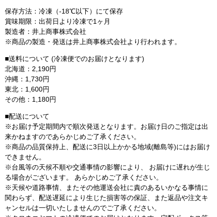
保存方法：冷凍（-18℃以下）にて保存
賞味期限：出荷日より冷凍で1ヶ月
製造者：井上商事株式会社
※商品の製造・発送は井上商事株式会社より行われます。
■送料について (冷凍便でのお届けとなります)
北海道：2,190円
沖縄：1,730円
東北：1,600円
その他：1,180円
■配送について
※お届け予定期間内で順次発送となります。お届け日のご指定は出
来かねますのであらかじめご了承ください。
※商品の品質保持上、配送に3日以上かかる地域(離島等)にはお届け
できません。
※台風等の天候不順や交通事情の影響により、 お届けに遅れが生じ
る場合がございます。 あらかじめご了承ください。
※天候や道路事情、またその他運送会社に責のあるいかなる事情に
関わらず、配送遅延により生じた損害等の保証、また返品や注文キ
ャンセルは一切いたしませんのでご了承ください。