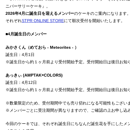
ニバーサリーケーキ』。
2026年4月に誕生日を迎えるメンバー
のケーキのご案内になります
それぞれ
STPR ONLINE STORE
にて順次受付を開始いたします。
■4月誕生日のメンバー
みかさくん（めておら - Meteorites - ）
誕生日：4月1日
※誕生日から約１ヶ月前より受付開始予定。受付開始日は後日お知
あっきぃ (AMPTAK×COLORS)
誕生日：4月12日
※誕生日から約１ヶ月前より受付開始予定。受付開始日は後日お知
※数量限定のため、受付期間中でも売り切れになる可能性もござい
※メンバーごとに受注期間が異なりますので、ご確認の上お申し込
今回のケーキでは、それぞれ誕生日にちなんだ誕生花を手にしたメ