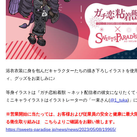
浴衣衣装に身を包んだキャラクターたちの描き下ろしイラストを使
ィ、グッズをお楽しみに♪
等身イラストは『ガチ恋粘着獣 ～ネット配信者の彼女になりたくて
ミニキャライラストはイラストレーターの「一束さん(
@1_tuka
)」
※
営業開始に当たっては、お客様および従業員の安全と健康に最大
る衛生取り組みは こちらよりご確認をお願い致します。
https://sweets-paradise.jp/news/news/2023/05/08/19965/