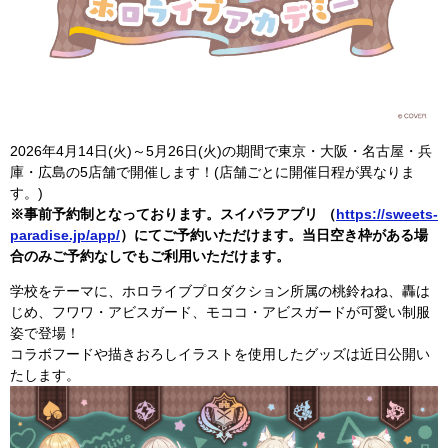
2026年4月14日(火)～5月26日(火)の期間で東京・大阪・名古屋・兵
庫・広島の5店舗で開催します！(店舗ごとに開催日程が異なりま
す。)
※事前予約制となっております。スイパラアプリ （
https://sweets-
paradise.jp/app/
）にてご予約いただけます。
当日空き枠がある場
合のみご予約なしでもご利用いただけます。
学校をテーマに、ホロライブプロダクション所属の桃鈴ねね、轟は
じめ、フワワ・アビスガード、モココ・アビスガードが可愛い制服
姿で登場！
コラボフードや描きおろしイラストを使用したグッズは近日公開い
たします。