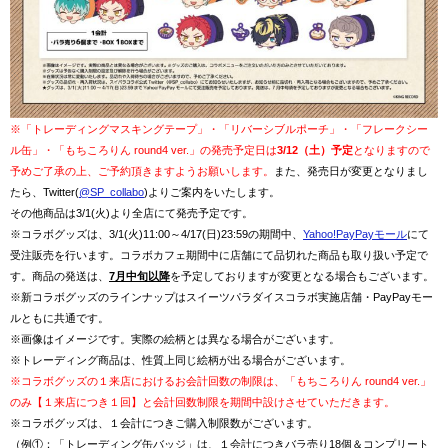
※「トレーディングマスキングテープ」・「リバーシブルポーチ」・「フレークシー
ル缶」・「もちころりん round4 ver.」の発売予定日は
3/12（土）予定
となりますので
予めご了承の上、ご予約頂きますようお願いします。
また、発売日が変更となりまし
たら、Twitter(
@SP_collabo
)よりご案内をいたします。
その他商品は3/1(火)より全店にて発売予定です。
※コラボグッズは、3/1(火)11:00～4/17(日)23:59の期間中、
Yahoo!PayPayモール
にて
受注販売を行います。コラボカフェ期間中に店舗にて品切れた商品も取り扱い予定で
す。商品の発送は、
7月中旬以降
を予定しておりますが変更となる場合もございます。
※新コラボグッズのラインナップはスイーツパラダイスコラボ実施店舗・PayPayモー
ルともに共通です。
※画像はイメージです。実際の絵柄とは異なる場合がございます。
※トレーディング商品は、性質上同じ絵柄が出る場合がございます。
※コラボグッズの１来店におけるお会計回数の制限は、「もちころりん round4 ver.」
のみ【１来店につき１回】と会計回数制限を期間中設けさせていただきます。
※コラボグッズは、１会計につきご購入制限数がございます。
（例①：「トレーディング缶バッジ」は、１会計につきバラ売り18個＆コンプリート