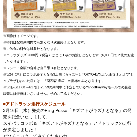
※画像はイメージです。
※特典は配布期間内でも無くなり次第終了となります。
※ご飲食の料金は対象外となります。
※コラボグッズ3,000円（税込）ごとに１枚のお渡しとなります（6,000円で２枚のお渡
しとなります）。
※レシート金額の合算は当日限り有効となります。
※3/24（木）にコラボ終了となる3店舗（ららぽーとTOKYO-BAY店/天王寺ミオ店/アミ
ュプラザおおいた店）は、「躑躅森 盧笙」の配布のみとなります。
※3/1(火)11:00～4/17(日)23:59の期間中に予定しているYahoo!PayPayモールでの受注
販売には特典はございません。予めご了承ください。
■アドトラック走行スケジュール
3月16日（水）発売のFling Posse「キズアトがキズナとなる」の発
売を記念いたしまして、
スイパラコラボ＆「キズアトがキズナとなる」アドトラックの走行
が決定しました！
ぜひチェックしてみてくださいね。