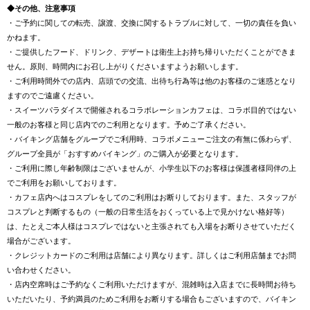
◆その他、注意事項
・ご予約に関しての転売、譲渡、交換に関するトラブルに対して、一切の責任を負い
かねます。
・ご提供したフード、ドリンク、デザートは衛生上お持ち帰りいただくことができま
せん。原則、時間内にお召し上がりくださいますようお願いします。
・ご利用時間外での店内、店頭での交流、出待ち行為等は他のお客様のご迷惑となり
ますのでご遠慮ください。
・スイーツパラダイスで開催されるコラボレーションカフェは、コラボ目的ではない
一般のお客様と同じ店内でのご利用となります。予めご了承ください。
・バイキング店舗をグループでご利用時、コラボメニューご注文の有無に係わらず、
グループ全員が「おすすめバイキング」のご購入が必要となります。
・ご利用に際し年齢制限はございませんが、小学生以下のお客様は保護者様同伴の上
でご利用をお願いしております。
・カフェ店内へはコスプレをしてのご利用はお断りしております。また、スタッフが
コスプレと判断するもの（一般の日常生活をおくっている上で見かけない格好等）
は、たとえご本人様はコスプレではないと主張されても入場をお断りさせていただく
場合がございます。
・クレジットカードのご利用は店舗により異なります。詳しくはご利用店舗までお問
い合わせください。
・店内空席時はご予約なくご利用いただけますが、混雑時は入店までに長時間お待ち
いただいたり、予約満員のためご利用をお断りする場合もございますので、バイキン