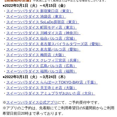
【開催期間/店舗】
※状況によって延期または中止となる場合もございます。
●2022年3月1日（火）～4月15日（金）
・
スイーツパラダイス 新宿東口店（東京）
・
スイーツパラダイス 池袋店（東京）
・
スイーツパラダイス SoLaDo原宿店（東京）
・
スイーツパラダイス 町田モディ店（東京）
・
スイーツパラダイス 川崎ダイス店（神奈川）
・
スイーツパラダイス 仙台パルコ店（宮城）
・
スイーツパラダイス 名古屋スパイラルタワーズ店（愛知）
・
スイーツパラダイス 名古屋パルコ店（愛知）
・
スイーツパラダイス 梅田店（大阪）
・
スイーツパラダイス クレフィ三宮店（兵庫）
・
スイーツパラダイス 広島パルコ店（広島）
・
スイーツパラダイス 福岡パルコ店（福岡）
●2022年3月1日（火）～3月24日（木）
・
スイーツパラダイス ららぽーとTOKYO-BAY店（千葉）
・
スイーツパラダイス 天王寺ミオ店（大阪）
・
スイーツパラダイス アミュプラザおおいた店（大分）
※
スイーツパラダイス公式アプリ
にて、ご予約受付中です。
※アプリのご予約は、先着順にてご利用希望日の5週間前からご利用
希望日前日20時まで承っております。