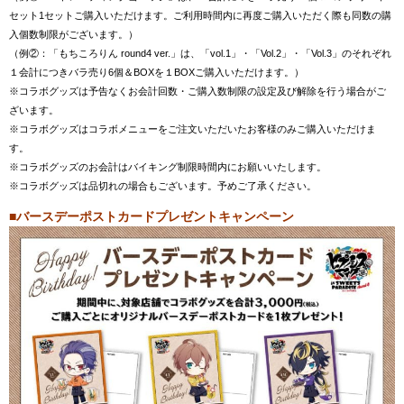
セット1セットご購入いただけます。ご利用時間内に再度ご購入いただく際も同数の購
入個数制限がございます。）
（例②：「もちころりん round4 ver.」は、「vol.1」・「Vol.2」・「Vol.3」のそれぞれ
１会計につきバラ売り6個＆BOXを１BOXご購入いただけます。）
※コラボグッズは予告なくお会計回数・ご購入数制限の設定及び解除を行う場合がご
ざいます。
※コラボグッズはコラボメニューをご注文いただいたお客様のみご購入いただけま
す。
※コラボグッズのお会計はバイキング制限時間内にお願いいたします。
※コラボグッズは品切れの場合もございます。予めご了承ください。
■バースデーポストカードプレゼントキャンペーン