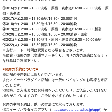
①3/16(水)12:00～15:30渋谷・原宿・表参道/16:30～20:00渋谷・原
宿・表参道
②3/17(木)12:00～15:30新宿/16:30～20:00新宿
③3/18(金)12:00～15:30池袋/16:30～20:00池袋
④3/19(土)12:00～15:30渋谷・原宿・表参道/16:30～20:00新宿
⑤3/20(日)12:00～15:30池袋/16:30～20:00渋谷・原宿
⑥3/21(月)12:00～15:30渋谷・原宿・表参道/16:30～20:00新宿
⑦3/22(火)12:00～15:30新宿/16:30～20:00池袋
※走行ルート・時間は変更となる場合もございます。
※鑑賞・撮影の際は交通マナーを守り、周りの方の迷惑になるよう
な行為はご遠慮下さい。
■お席の予約について■
※店舗の座席数には限りがございます。
またスイーツパラダイス店舗には一般のバイキングのお客様も来店
いたします。
混雑時、ご入店までにお時間をいただいたり、ご入店いただけない
場合がございますので、ご予約をおすすめいたします。
お席の事前予約は、以下の方法にて承っております。
①スイーツパラダイスアプリ（
https://sweets-paradise.jp/app/
）か