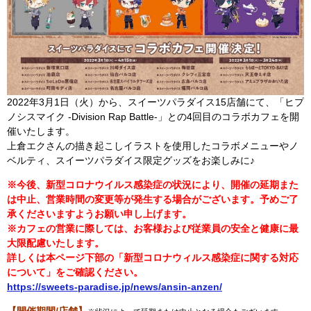
2022年3月1日（火）から、スイーツパラダイス15店舗にて、「ヒプ
ノシスマイク -Division Rap Battle-」との4回目のコラボカフェを開
催いたします。
上倉エクさんの描き起こしイラストを使用したコラボメニューやノ
ベルティ、スイーツパラダイス限定グッズをお楽しみに♪
※今後、新型コロナウイルス感染症の状況により、開催の延期また
は中止、営業時間の変更等が発生する場合がございます。予めご了
承くださいますようお願い申し上げます。
※カフェの営業に際しては、お客様および従業員の安全と健康に最
大限配慮いたします。
詳しくは本ページ下部の「新型コロナウィルス感染症に関する対応
について」をご確認ください。
https://sweets-paradise.jp/news/ansin-anzen/