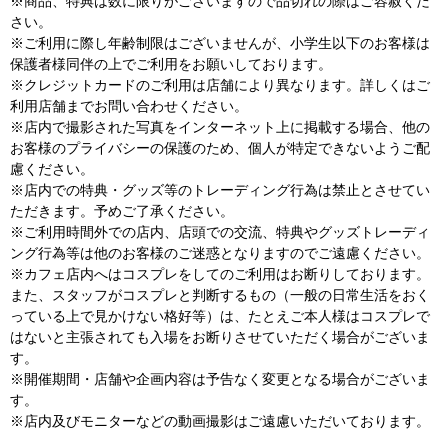
※商品、特典は数に限りがございますので品切れの際はご容赦くだ
さい。
※ご利用に際し年齢制限はございませんが、小学生以下のお客様は
保護者様同伴の上でご利用をお願いしております。
※クレジットカードのご利用は店舗により異なります。詳しくはご
利用店舗までお問い合わせください。
※店内で撮影された写真をインターネット上に掲載する場合、他の
お客様のプライバシーの保護のため、個人が特定できないようご配
慮ください。
※店内での特典・グッズ等のトレーディング行為は禁止とさせてい
ただきます。予めご了承ください。
※ご利用時間外での店内、店頭での交流、特典やグッズトレーディ
ング行為等は他のお客様のご迷惑となりますのでご遠慮ください。
※カフェ店内へはコスプレをしてのご利用はお断りしております。
また、スタッフがコスプレと判断するもの（一般の日常生活をおく
っている上で見かけない格好等）は、たとえご本人様はコスプレで
はないと主張されても入場をお断りさせていただく場合がございま
す。
※開催期間・店舗や企画内容は予告なく変更となる場合がございま
す。
※店内及びモニターなどの動画撮影はご遠慮いただいております。