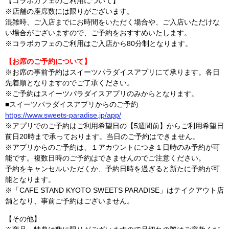
【コラボカフェのご利用について】
※店舗の座席数には限りがございます。
混雑時、ご入店までにお時間をいただく場合や、ご入店いただけな
い場合がございますので、ご予約をおすすめいたします。
※コラボカフェのご利用はご入店から80分制となります。
【お席のご予約について】
※お席の事前予約はスイーツパラダイスアプリにて承ります。各日
先着順となりますのでご了承ください。
※ご予約はスイーツパラダイスアプリのみからとなります。
■スイーツパラダイスアプリからのご予約
https://www.sweets-paradise.jp/app/
※アプリでのご予約はご利用希望日の【5週間前】からご利用希望日
前日20時まで承っております。当日のご予約はできません。
※アプリからのご予約は、１アカウントにつき１日時のみ予約が可
能です。複数日時のご予約はできませんのでご注意ください。
予約をキャンセルいただくか、予約日時を過ぎると新たに予約が可
能となります。
※「CAFE STAND KYOTO SWEETS PARADISE」はテイクアウト店
舗となり、事前ご予約はございません。
【その他】