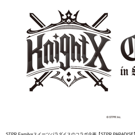
STPR Family×スイーツパラダイスのコラボ企画【STPR PARADISE