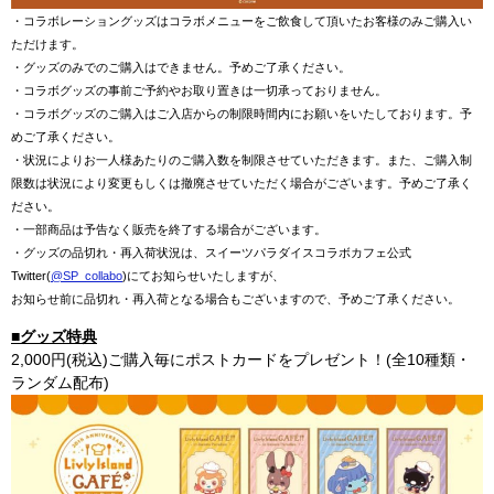
・コラボレーショングッズはコラボメニューをご飲食して頂いたお客様のみご購入い
ただけます。
・グッズのみでのご購入はできません。予めご了承ください。
・コラボグッズの事前ご予約やお取り置きは一切承っておりません。
・コラボグッズのご購入はご入店からの制限時間内にお願いをいたしております。予
めご了承ください。
・状況によりお一人様あたりのご購入数を制限させていただきます。
また、ご購入制
限数は状況により変更もしくは撤廃させていただく場合がございます。予めご了承く
ださい。
・一部商品は予告なく販売を終了する場合がございます。
・グッズの品切れ・再入荷状況は、スイーツパラダイスコラボカフェ公式
Twitter(
@SP_collabo
)にてお知らせいたしますが、
お知らせ前に品切れ・再入荷となる場合もございますので、予めご了承ください。
■グッズ特典
2,000円(税込)ご購入毎にポストカードをプレゼント！(全10種類・
ランダム配布)