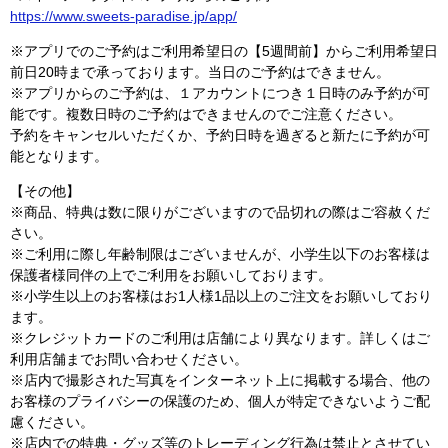
https://www.sweets-paradise.jp/app/
※アプリでのご予約はご利用希望日の【5週間前】からご利用希望日
前日20時まで承っております。当日のご予約はできません。
※アプリからのご予約は、１アカウントにつき１日時のみ予約が可
能です。複数日時のご予約はできませんのでご注意ください。
予約をキャンセルいただくか、予約日時を過ぎると新たに予約が可
能となります。
【その他】
※商品、特典は数に限りがございますので品切れの際はご容赦くだ
さい。
※ご利用に際し年齢制限はございませんが、小学生以下のお客様は
保護者様同伴の上でご利用をお願いしております。
※小学生以上のお客様はお1人様1品以上のご注文をお願いしており
ます。
※クレジットカードのご利用は店舗により異なります。詳しくはご
利用店舗までお問い合わせください。
※店内で撮影された写真をインターネット上に掲載する場合、他の
お客様のプライバシーの保護のため、個人が特定できないようご配
慮ください。
※店内での特典・グッズ等のトレーディング行為は禁止とさせてい