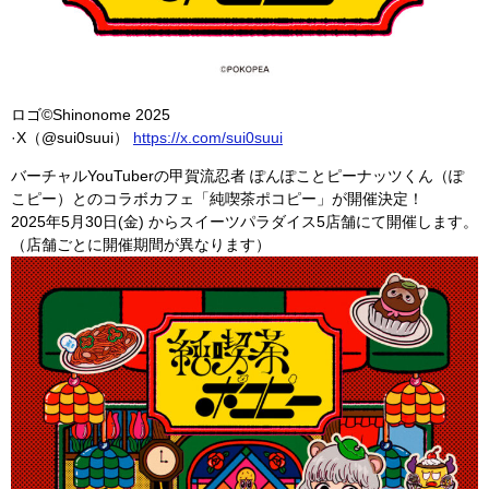
ロゴ©︎Shinonome 2025
·X（@sui0suui）
https://x.com/sui0suui
バーチャルYouTuberの甲賀流忍者 ぽんぽことピーナッツくん（ぽ
こピー）とのコラボカフェ「純喫茶ポコピー」が開催決定！
2025年5月30日(金) からスイーツパラダイス5店舗にて開催します。
（店舗ごとに開催期間が異なります）