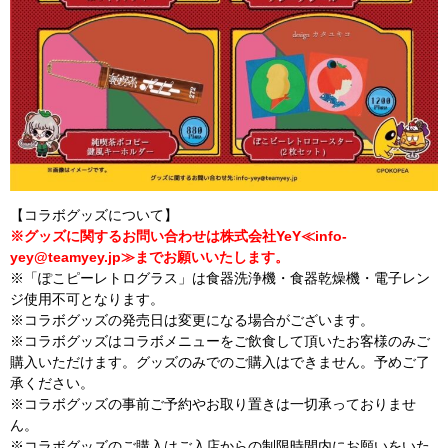
【コラボグッズについて】
※グッズに関するお問い合わせは株式会社YeY≪
info-
yey@teamyey.jp
≫までお願いいたします。
※「ぽこピーレトログラス」は食器洗浄機・食器乾燥機・電子レン
ジ使用不可となります。
※コラボグッズの発売日は変更になる場合がございます。
※コラボグッズはコラボメニューをご飲食して頂いたお客様のみご
購入いただけます。グッズのみでのご購入はできません。予めご了
承ください。
※コラボグッズの事前ご予約やお取り置きは一切承っておりませ
ん。
※コラボグッズのご購入はご入店からの制限時間内にお願いをいた