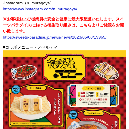
·Instagram（n_muragoya）
https://www.instagram.com/n_muragoya/
※お客様および従業員の安全と健康に最大限配慮いたします。スイ
ーツパラダイスにおける衛生取り組みは、こちらよりご確認をお願
い致します。
https://sweets-paradise.jp/news/news/2023/05/08/19965/
■コラボメニュー・ノベルティ