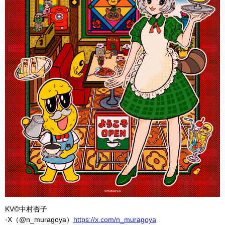
KV©️中村杏子
·X（@n_muragoya）
https://x.com/n_muragoya