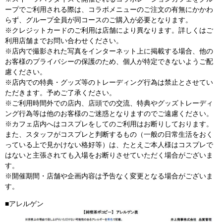
ープでご利用される際は、コラボメニューのご注文の有無にかかわ
らず、グループ全員が同コースのご購入が必要となります。
※クレジットカードのご利用は店舗により異なります。詳しくはご
利用店舗までお問い合わせください。
※店内で撮影された写真をインターネット上に掲載する場合、他の
お客様のプライバシーの保護のため、個人が特定できないようご配
慮ください。
※店内での特典・グッズ等のトレーディング行為は禁止とさせてい
ただきます。予めご了承ください。
※ご利用時間外での店内、店頭での交流、特典やグッズトレーディ
ング行為等は他のお客様のご迷惑となりますのでご遠慮ください。
※カフェ店内へはコスプレをしてのご利用はお断りしております。
また、スタッフがコスプレと判断するもの（一般の日常生活をおく
っている上で見かけない格好等）は、たとえご本人様はコスプレで
はないと主張されても入場をお断りさせていただく場合がございま
す。
※開催期間・店舗や企画内容は予告なく変更となる場合がございま
す。
■アレルゲン