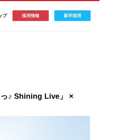
ップ
採用情報
新卒採用
ining Live」 ×