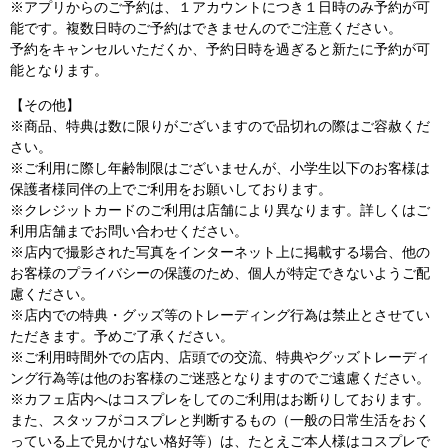
※アプリからのご予約は、１アカウントにつき１日時のみ予約が可
能です。複数日時のご予約はできませんのでご注意ください。
予約をキャンセルいただくか、予約日時を過ぎると新たに予約が可
能となります。
【その他】
※商品、特典は数に限りがございますので品切れの際はご容赦くだ
さい。
※ご利用に際し年齢制限はございませんが、小学生以下のお客様は
保護者様同伴の上でご利用をお願いしております。
※クレジットカードのご利用は店舗により異なります。詳しくはご
利用店舗までお問い合わせください。
※店内で撮影された写真をインターネット上に掲載する場合、他の
お客様のプライバシーの保護のため、個人が特定できないようご配
慮ください。
※店内での特典・グッズ等のトレーディング行為は禁止とさせてい
ただきます。予めご了承ください。
※ご利用時間外での店内、店頭での交流、特典やグッズトレーディ
ング行為等は他のお客様のご迷惑となりますのでご遠慮ください。
※カフェ店内へはコスプレをしてのご利用はお断りしております。
また、スタッフがコスプレと判断するもの（一般の日常生活をおく
っている上で見かけない格好等）は、たとえご本人様はコスプレで