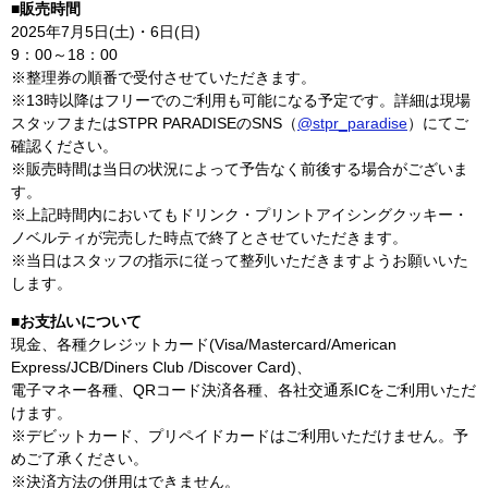
■販売時間
2025年7月5日(土)・6日(日)
9：00～18：00
※整理券の順番で受付させていただきます。
※13時以降はフリーでのご利用も可能になる予定です。詳細は現場
スタッフまたはSTPR PARADISEのSNS（
@stpr_paradise
）にてご
確認ください。
※販売時間は当日の状況によって予告なく前後する場合がございま
す。
※上記時間内においてもドリンク・プリントアイシングクッキー・
ノベルティが完売した時点で終了とさせていただきます。
※当日はスタッフの指示に従って整列いただきますようお願いいた
します。
■お支払いについて
現金、各種クレジットカード(Visa/Mastercard/American
Express/JCB/Diners Club /Discover Card)、
電子マネー各種、QRコード決済各種、各社交通系ICをご利用いただ
けます。
※デビットカード、プリペイドカードはご利用いただけません。予
めご了承ください。
※決済方法の併用はできません。