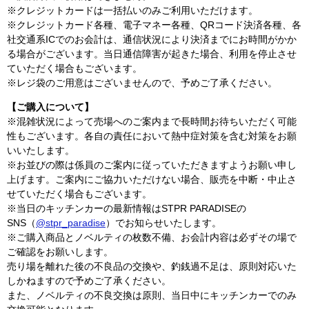
※クレジットカードは一括払いのみご利用いただけます。
※クレジットカード各種、電子マネー各種、QRコード決済各種、各
社交通系ICでのお会計は、通信状況により決済までにお時間がかか
る場合がございます。当日通信障害が起きた場合、利用を停止させ
ていただく場合もございます。
※レジ袋のご用意はございませんので、予めご了承ください。
【ご購入について】
※混雑状況によって売場へのご案内まで長時間お待ちいただく可能
性もございます。各自の責任において熱中症対策を含む対策をお願
いいたします。
※お並びの際は係員のご案内に従っていただきますようお願い申し
上げます。ご案内にご協力いただけない場合、販売を中断・中止さ
せていただく場合もございます。
※当日のキッチンカーの最新情報はSTPR PARADISEの
SNS（
@stpr_paradise
）でお知らせいたします。
※ご購入商品とノベルティの枚数不備、お会計内容は必ずその場で
ご確認をお願いします。
売り場を離れた後の不良品の交換や、釣銭過不足は、原則対応いた
しかねますので予めご了承ください。
また、ノベルティの不良交換は原則、当日中にキッチンカーでのみ