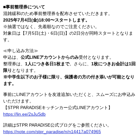
■事前整理券について
混雑緩和のため事前整理券を配布させていただきます。
2025年7月4日(金)18:00〜スタートします。
※抽選ではなく、先着順なのでご注意ください。
対象日は【7月5日(土)・6日(日)】の2日分が同時スタートとなりま
す。
≪申し込み方法≫
申込は、
公式LINEアカウントからのみ
受付となります。
整理券は、
1人につき各日1枚まで
。さらに、
1枚につきお会計は1回
限り
となります。
※中学生以下のお子様に限り、保護者の方の付き添いが可能となり
ます。
事前にLINEアカウントを友達追加いただくと、スムーズにお申込み
いただけます。
【STPR PARADISEキッチンカー公式LINEアカウント】
https://lin.ee/2sJuSdb
詳細はSTPR PARADISE公式ブログをご参照ください。
https://note.com/stpr_paradise/n/n14417a074965