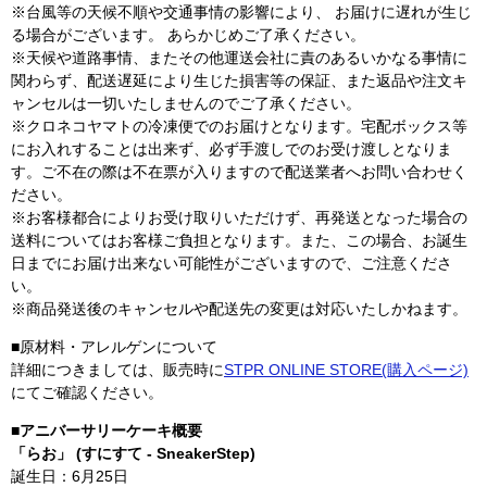
※台風等の天候不順や交通事情の影響により、 お届けに遅れが生じ
る場合がございます。 あらかじめご了承ください。
※天候や道路事情、またその他運送会社に責のあるいかなる事情に
関わらず、配送遅延により生じた損害等の保証、また返品や注文キ
ャンセルは一切いたしませんのでご了承ください。
※クロネコヤマトの冷凍便でのお届けとなります。宅配ボックス等
にお入れすることは出来ず、必ず手渡しでのお受け渡しとなりま
す。ご不在の際は不在票が入りますので配送業者へお問い合わせく
ださい。
※お客様都合によりお受け取りいただけず、再発送となった場合の
送料についてはお客様ご負担となります。また、この場合、お誕生
日までにお届け出来ない可能性がございますので、ご注意くださ
い。
※商品発送後のキャンセルや配送先の変更は対応いたしかねます。
■原材料・アレルゲンについて
詳細につきましては、販売時に
STPR ONLINE STORE(購入ページ)
にてご確認ください。
■アニバーサリーケーキ概要
「らお」 (すにすて - SneakerStep)
誕生日：6月25日