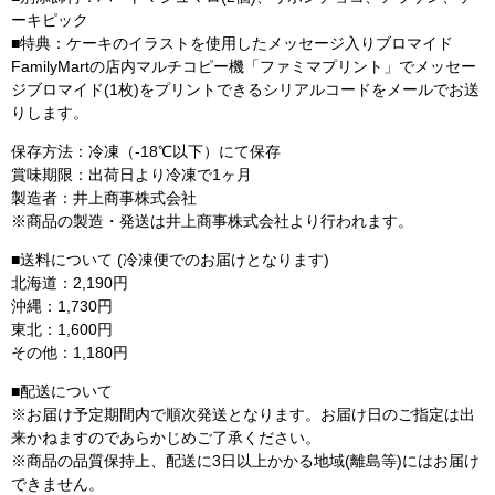
ーキピック
■特典：ケーキのイラストを使用したメッセージ入りブロマイド
FamilyMartの店内マルチコピー機「ファミマプリント」でメッセー
ジブロマイド(1枚)をプリントできるシリアルコードをメールでお送
りします。
保存方法：冷凍（-18℃以下）にて保存
賞味期限：出荷日より冷凍で1ヶ月
製造者：井上商事株式会社
※商品の製造・発送は井上商事株式会社より行われます。
■送料について (冷凍便でのお届けとなります)
北海道：2,190円
沖縄：1,730円
東北：1,600円
その他：1,180円
■配送について
※お届け予定期間内で順次発送となります。お届け日のご指定は出
来かねますのであらかじめご了承ください。
※商品の品質保持上、配送に3日以上かかる地域(離島等)にはお届け
できません。