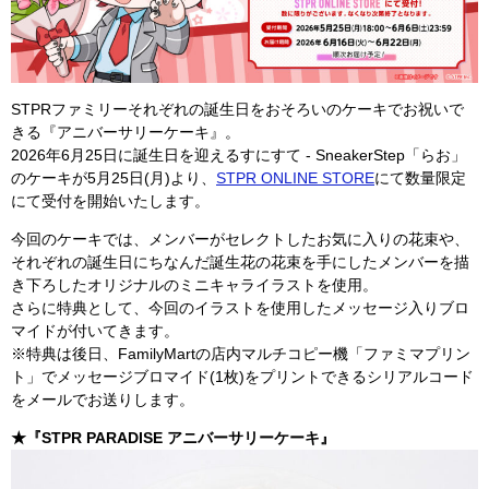
STPRファミリーそれぞれの誕生日をおそろいのケーキでお祝いで
きる『アニバーサリーケーキ』。
2026年6月25日に誕生日を迎えるすにすて - SneakerStep「らお」
のケーキが5月25日(月)より、
STPR ONLINE STORE
にて数量限定
にて受付を開始いたします。
今回のケーキでは、メンバーがセレクトしたお気に入りの花束や、
それぞれの誕生日にちなんだ誕生花の花束を手にしたメンバーを描
き下ろしたオリジナルのミニキャライラストを使用。
さらに特典として、今回のイラストを使用したメッセージ入りブロ
マイドが付いてきます。
※特典は後日、FamilyMartの店内マルチコピー機「ファミマプリン
ト」でメッセージブロマイド(1枚)をプリントできるシリアルコード
をメールでお送りします。
★『STPR PARADISE アニバーサリーケーキ』