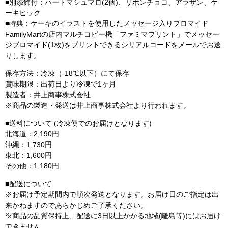
■別添飾付：ハートマシュマロ(2個)、リボンチョコ、アラザン、ケ
ーキピック
■特典：ケーキのイラストを使用したメッセージ入りブロマイド
FamilyMartの店内マルチコピー機「ファミマプリント」でメッセー
ジブロマイド(1枚)をプリントできるシリアルコードをメールでお送
りします。
保存方法：冷凍（-18℃以下）にて保存
賞味期限：出荷日より冷凍で1ヶ月
製造者：井上商事株式会社
※商品の製造・発送は井上商事株式会社より行われます。
■送料について (冷凍便でのお届けとなります)
北海道：2,190円
沖縄：1,730円
東北：1,600円
その他：1,180円
■配送について
※お届け予定期間内で順次発送となります。お届け日のご指定は出
来かねますのであらかじめご了承ください。
※商品の品質保持上、配送に3日以上かかる地域(離島等)にはお届け
できません。