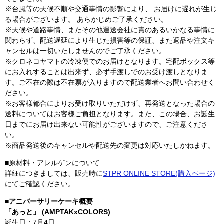
※台風等の天候不順や交通事情の影響により、 お届けに遅れが生じ
る場合がございます。 あらかじめご了承ください。
※天候や道路事情、またその他運送会社に責のあるいかなる事情に
関わらず、配送遅延により生じた損害等の保証、また返品や注文キ
ャンセルは一切いたしませんのでご了承ください。
※クロネコヤマトの冷凍便でのお届けとなります。宅配ボックス等
にお入れすることは出来ず、必ず手渡しでのお受け渡しとなりま
す。ご不在の際は不在票が入りますので配送業者へお問い合わせく
ださい。
※お客様都合によりお受け取りいただけず、再発送となった場合の
送料についてはお客様ご負担となります。また、この場合、お誕生
日までにお届け出来ない可能性がございますので、ご注意くださ
い。
※商品発送後のキャンセルや配送先の変更は対応いたしかねます。
■原材料・アレルゲンについて
詳細につきましては、販売時に
STPR ONLINE STORE(購入ページ)
にてご確認ください。
■アニバーサリーケーキ概要
「あっと」 (AMPTAKxCOLORS)
誕生日：7月4日