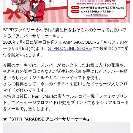
STPRファミリーそれぞれの誕生日をおそろいのケーキでお祝いで
きる『アニバーサリーケーキ』。
2026年7月4日に誕生日を迎えるAMPTAKxCOLORS「あっと」のケ
ーキが6月5日(金)より、
STPR ONLINE STORE
にて数量限定にて受
付を開始いたします。
今回のケーキでは、メンバーがセレクトしたお気に入りの花束や、
それぞれの誕生日にちなんだ誕生花の花束を手にしたメンバーを描
き下ろしたオリジナルのミニキャライラストを使用。
さらに特典として、今回のイラストを使用したメッセージ入りブロ
マイドが付いてきます。
※特典は後日、FamilyMartの店内マルチコピー機「ファミマプリン
ト」でメッセージブロマイド(1枚)をプリントできるシリアルコード
をメールでお送りします。
★『STPR PARADISE アニバーサリーケーキ』