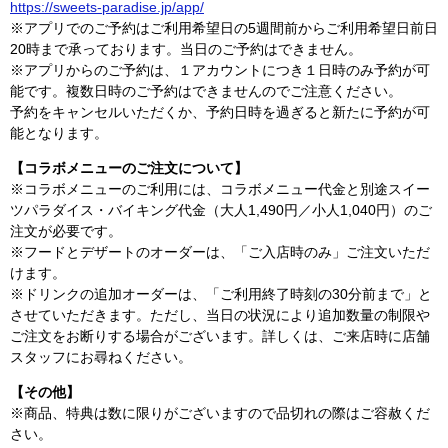
https://sweets-paradise.jp/app/
※アプリでのご予約はご利用希望日の5週間前からご利用希望日前日
20時まで承っております。当日のご予約はできません。
※アプリからのご予約は、１アカウントにつき１日時のみ予約が可
能です。複数日時のご予約はできませんのでご注意ください。
予約をキャンセルいただくか、予約日時を過ぎると新たに予約が可
能となります。
【コラボメニューのご注文について】
※コラボメニューのご利用には、コラボメニュー代金と別途スイー
ツパラダイス・バイキング代金（大人1,490円／小人1,040円）のご
注文が必要です。
※フードとデザートのオーダーは、「ご入店時のみ」ご注文いただ
けます。
※ドリンクの追加オーダーは、「ご利用終了時刻の30分前まで」と
させていただきます。ただし、当日の状況により追加数量の制限や
ご注文をお断りする場合がございます。詳しくは、ご来店時に店舗
スタッフにお尋ねください。
【その他】
※商品、特典は数に限りがございますので品切れの際はご容赦くだ
さい。