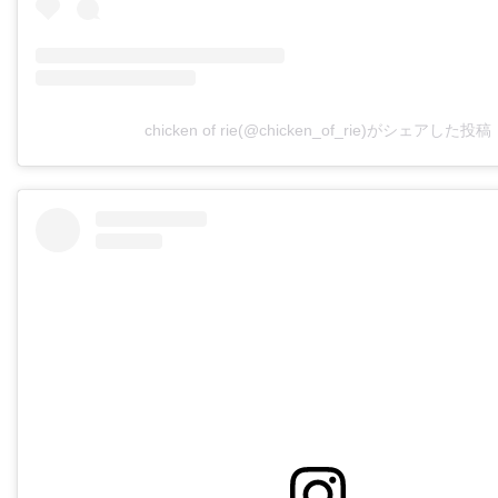
chicken of rie(@chicken_of_rie)がシェアした投稿