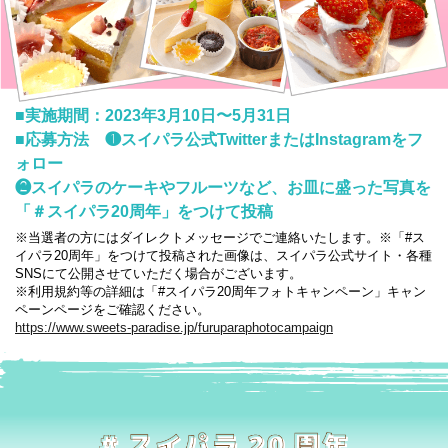
■実施期間：2023年3月10日〜5月31日
■応募方法 ❶スイパラ公式TwitterまたはInstagramをフ
ォロー
❷スイパラのケーキやフルーツなど、お皿に盛った写真を
「＃スイパラ20周年」をつけて投稿
※当選者の方にはダイレクトメッセージでご連絡いたします。※「#ス
イパラ20周年」をつけて投稿された画像は、スイパラ公式サイト・各種
SNSにて公開させていただく場合がございます。
※利用規約等の詳細は「#スイパラ20周年フォトキャンペーン」キャン
ペーンページをご確認ください。
https://www.sweets-paradise.jp/furuparaphotocampaign