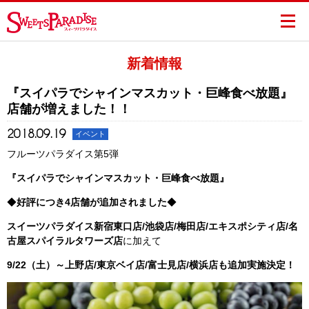
新着情報
『スイパラでシャインマスカット・巨峰食べ放題』
店舗が増えました！！
2018.09.19
イベント
フルーツパラダイス第5弾
『スイパラでシャインマスカット・巨峰食べ放題』
◆
好評につき4店舗が追加されました
◆
スイーツパラダイス新宿東口店/池袋店/梅田店/エキスポシティ店/名
古屋スパイラルタワーズ店
に加えて
9/22（土）～上野店/東京ベイ店/富士見店/横浜店も追加実施
決定！