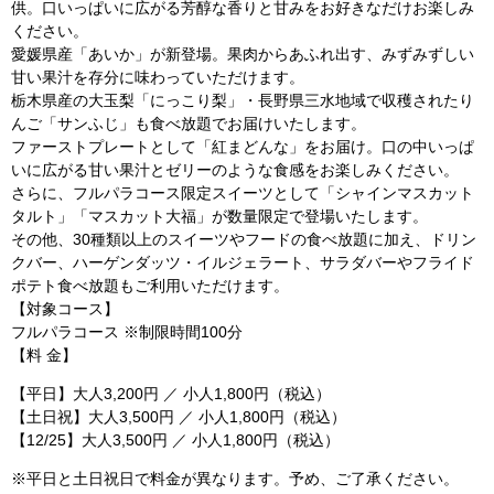
供。口いっぱいに広がる芳醇な香りと甘みをお好きなだけお楽しみ
ください。
愛媛県産「あいか」が新登場。果肉からあふれ出す、みずみずしい
甘い果汁を存分に味わっていただけます。
栃木県産の大玉梨「にっこり梨」・長野県三水地域で収穫されたり
んご「サンふじ」も食べ放題でお届けいたします。
ファーストプレートとして「紅まどんな」をお届け。口の中いっぱ
いに広がる甘い果汁とゼリーのような食感をお楽しみください。
さらに、フルパラコース限定スイーツとして「シャインマスカット
タルト」「マスカット大福」が数量限定で登場いたします。
その他、30種類以上のスイーツやフードの⾷べ放題に加え、ドリン
クバー、ハーゲンダッツ・イルジェラート、サラダバーやフライド
ポテト⾷べ放題もご利⽤いただけます。
【対象コース】
フルパラコース ※制限時間100分
【料 ⾦】
【平日】⼤⼈3,200円 ／ ⼩⼈1,800円（税込）
【土日祝】⼤⼈3,500円 ／ ⼩⼈1,800円（税込）
【12/25】⼤⼈3,500円 ／ ⼩⼈1,800円（税込）
※平日と土日祝日で料金が異なります。予め、ご了承ください。