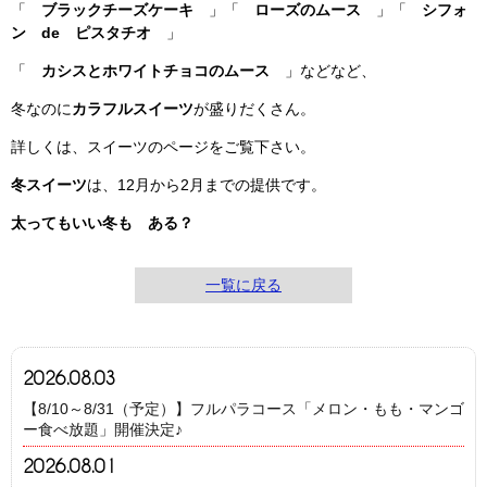
「
ブラックチーズケーキ
」「
ローズのムース
」「
シフォ
ン de ピスタチオ
」
「
カシスとホワイトチョコのムース
」などなど、
冬なのに
カラフルスイーツ
が盛りだくさん。
詳しくは、スイーツのページをご覧下さい。
冬スイーツ
は、12月から2月までの提供です。
太ってもいい冬も ある？
一覧に戻る
2026.08.03
【8/10～8/31（予定）】フルパラコース「メロン・もも・マンゴ
ー食べ放題」開催決定♪
2026.08.01