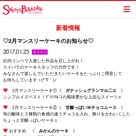
新着情報
♡2月マンスリーケーキのお知らせ♡
2017.01.25
スイーツ
社内コンペで入賞した作品を召し上がれ！
スイパラのケーキスタッフの力作です！
みなさんで楽しんでいただきたいケーキをたっぷりご用意して
お待ちしていますヽ(*´∇｀)ﾉ
2月マンスリーケーキ①《
ガナッシュグランマル二エ
》
シンプルイズベスト！ｸﾞﾗﾝﾏﾙﾆｴの風味豊かな上品なスイーツ♬
2月マンスリーケーキ②《
甘酸っぱいＷチョコムース
》
苺の酸味と２種類の食感の違うチョコを入れ、飾りをかわいくした
ちょっと甘酸っぱいケーキ♫
おすすめ 《
みかんのケーキ
》