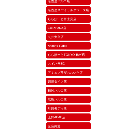
名古屋パルコ店
名古屋スパイラルタワーズ店
ららぽーと富士見店
CoLaBoNo店
丸井大宮店
Animax Cafe+
ららぽーとTOKYO-BAY店
スイパラEC
アミュプラザおおいた店
川崎ダイス店
福岡パルコ店
広島パルコ店
町田モディ店
上野ABAB店
全店共通