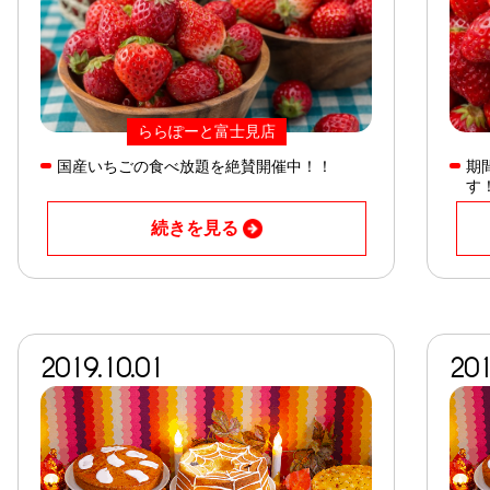
ららぽーと富士見店
国産いちごの食べ放題を絶賛開催中！！
期
す
続きを見る
2019.10.01
201