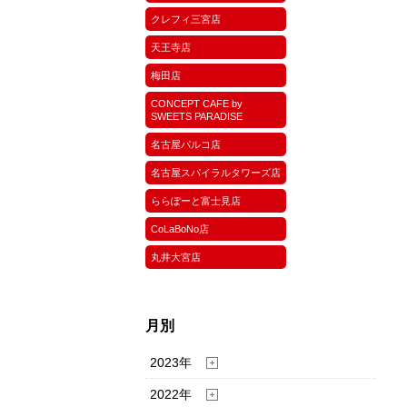
クレフィ三宮店
天王寺店
梅田店
CONCEPT CAFE by
SWEETS PARADISE
名古屋パルコ店
名古屋スパイラルタワーズ店
ららぽーと富士見店
CoLaBoNo店
丸井大宮店
月別
2023年
2022年