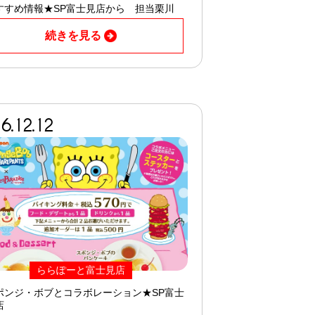
すすめ情報★SP富士見店から 担当栗川
続きを見る
6.12.12
ららぽーと富士見店
ポンジ・ボブとコラボレーション★SP富士
店