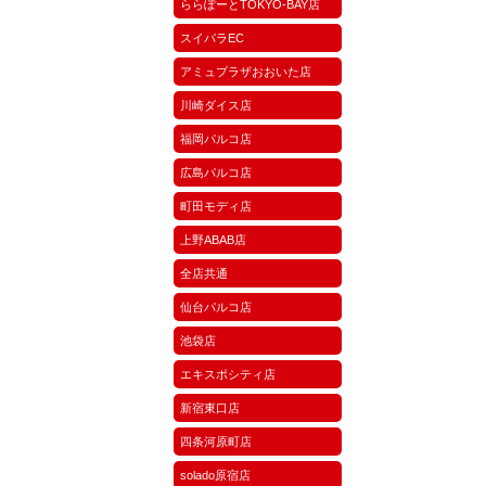
ららぽーとTOKYO-BAY店
スイパラEC
アミュプラザおおいた店
川崎ダイス店
福岡パルコ店
広島パルコ店
町田モディ店
上野ABAB店
全店共通
仙台パルコ店
池袋店
エキスポシティ店
新宿東口店
四条河原町店
solado原宿店