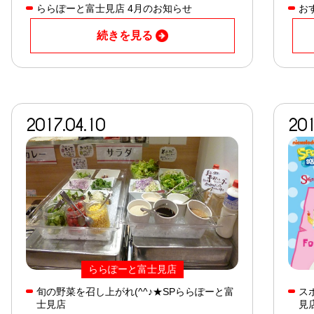
ららぽーと富士見店 4月のお知らせ
お
続きを見る
2017.04.10
201
ららぽーと富士見店
旬の野菜を召し上がれ(^^♪★SPららぽーと富
ス
士見店
見