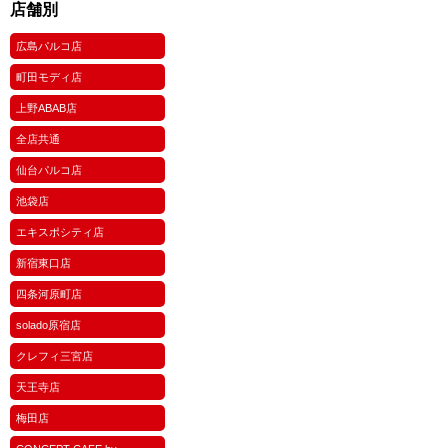
店舗別
広島パルコ店
町田モディ店
上野ABAB店
全店共通
仙台パルコ店
池袋店
エキスポシティ店
新宿東口店
四条河原町店
solado原宿店
クレフィ三宮店
天王寺店
梅田店