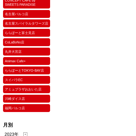
CONCEPT CAFE by
SWEETS PARADISE
名古屋パルコ店
名古屋スパイラルタワーズ店
ららぽーと富士見店
CoLaBoNo店
丸井大宮店
Animax Cafe+
ららぽーとTOKYO-BAY店
スイパラEC
アミュプラザおおいた店
川崎ダイス店
福岡パルコ店
月別
2023年