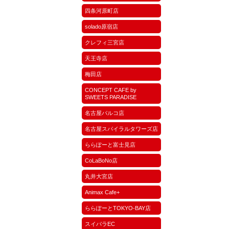
四条河原町店
solado原宿店
クレフィ三宮店
天王寺店
梅田店
CONCEPT CAFE by
SWEETS PARADISE
名古屋パルコ店
名古屋スパイラルタワーズ店
ららぽーと富士見店
CoLaBoNo店
丸井大宮店
Animax Cafe+
ららぽーとTOKYO-BAY店
スイパラEC