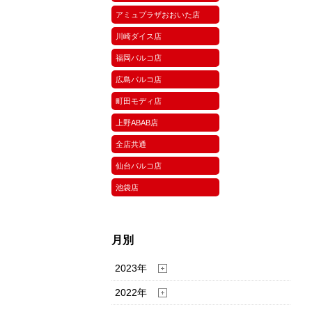
アミュプラザおおいた店
川崎ダイス店
福岡パルコ店
広島パルコ店
町田モディ店
上野ABAB店
全店共通
仙台パルコ店
池袋店
月別
2023年
2022年