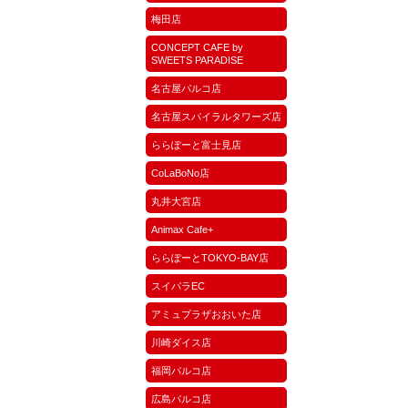
梅田店
CONCEPT CAFE by
SWEETS PARADISE
名古屋パルコ店
名古屋スパイラルタワーズ店
ららぽーと富士見店
CoLaBoNo店
丸井大宮店
Animax Cafe+
ららぽーとTOKYO-BAY店
スイパラEC
アミュプラザおおいた店
川崎ダイス店
福岡パルコ店
広島パルコ店