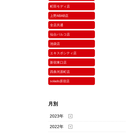
町田モディ店
上野ABAB店
全店共通
仙台パルコ店
池袋店
エキスポシティ店
新宿東口店
四条河原町店
solado原宿店
月別
2023年
2022年