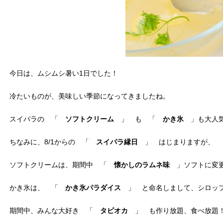
今日は、ムシムシ暑い1日でした！
冷たいものが、美味しい季節になってきましたね。
スイパラの 「
ソフトクリーム
」 も 「
かき氷
」も大人気
ちなみに、8/1からの 「
スイパラ縁日
」 はじまりますが、
ソフトクリームは、期間中 「
懐かしのラムネ味
」ソフトに変
かき氷は、 「
かき氷パラダイス
」 と命名しまして、シロップ
期間中、みんな大好き 「
タピオカ
」 も作り放題、食べ放題