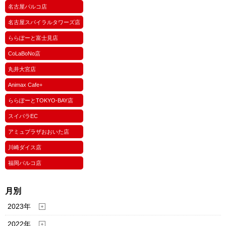
名古屋パルコ店
名古屋スパイラルタワーズ店
ららぽーと富士見店
CoLaBoNo店
丸井大宮店
Animax Cafe+
ららぽーとTOKYO-BAY店
スイパラEC
アミュプラザおおいた店
川崎ダイス店
福岡パルコ店
月別
2023年
2022年