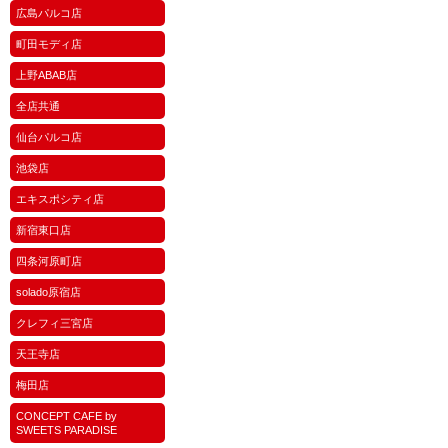
広島パルコ店
町田モディ店
上野ABAB店
全店共通
仙台パルコ店
池袋店
エキスポシティ店
新宿東口店
四条河原町店
solado原宿店
クレフィ三宮店
天王寺店
梅田店
CONCEPT CAFE by
SWEETS PARADISE