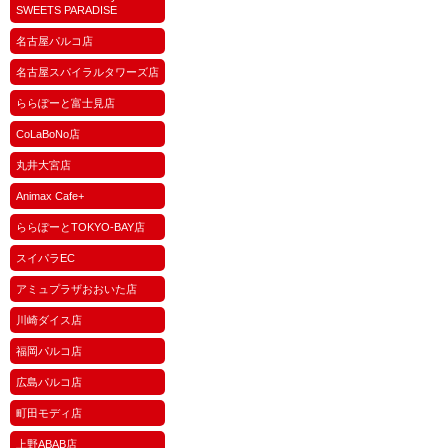
SWEETS PARADISE
名古屋パルコ店
名古屋スパイラルタワーズ店
ららぽーと富士見店
CoLaBoNo店
丸井大宮店
Animax Cafe+
ららぽーとTOKYO-BAY店
スイパラEC
アミュプラザおおいた店
川崎ダイス店
福岡パルコ店
広島パルコ店
町田モディ店
上野ABAB店