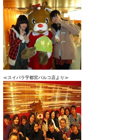
≪スイパラ宇都宮パルコ店より≫