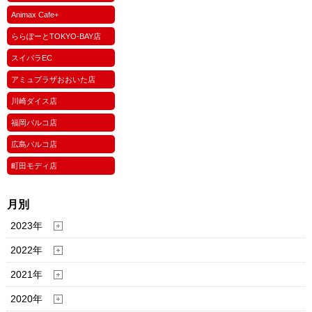
Animax Cafe+
ららぽーとTOKYO-BAY店
スイパラEC
アミュプラザおおいた店
川崎ダイス店
福岡パルコ店
広島パルコ店
町田モディ店
月別
2023年
2022年
2021年
2020年