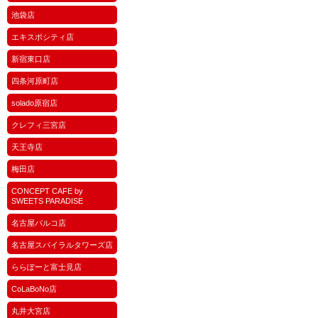
池袋店
エキスポシティ店
新宿東口店
四条河原町店
solado原宿店
クレフィ三宮店
天王寺店
梅田店
CONCEPT CAFE by
SWEETS PARADISE
名古屋パルコ店
名古屋スパイラルタワーズ店
ららぽーと富士見店
CoLaBoNo店
丸井大宮店