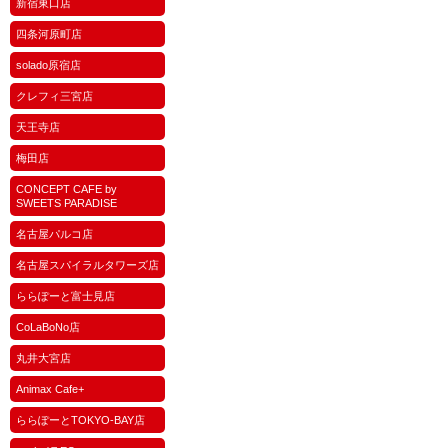
新宿東口店
四条河原町店
solado原宿店
クレフィ三宮店
天王寺店
梅田店
CONCEPT CAFE by
SWEETS PARADISE
名古屋パルコ店
名古屋スパイラルタワーズ店
ららぽーと富士見店
CoLaBoNo店
丸井大宮店
Animax Cafe+
ららぽーとTOKYO-BAY店