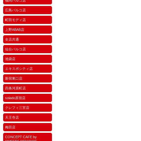
福岡パルコ店
広島パルコ店
町田モディ店
上野ABAB店
全店共通
仙台パルコ店
池袋店
エキスポシティ店
新宿東口店
四条河原町店
solado原宿店
クレフィ三宮店
天王寺店
梅田店
CONCEPT CAFE by