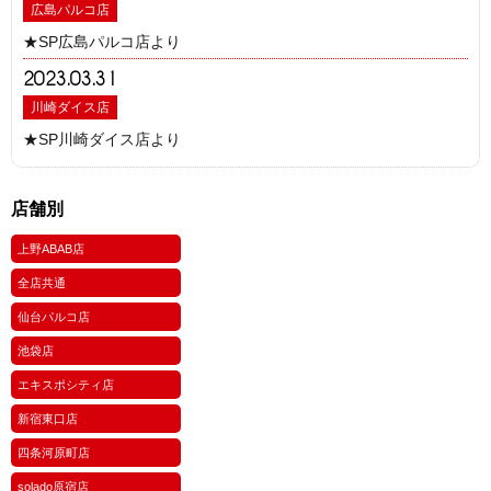
広島パルコ店
★SP広島パルコ店より
2023.03.31
川崎ダイス店
★SP川崎ダイス店より
店舗別
上野ABAB店
全店共通
仙台パルコ店
池袋店
エキスポシティ店
新宿東口店
四条河原町店
solado原宿店