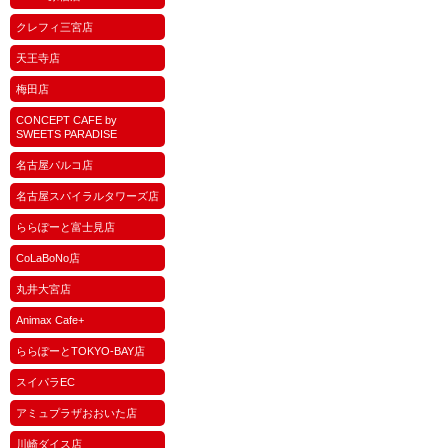
クレフィ三宮店
天王寺店
梅田店
CONCEPT CAFE by
SWEETS PARADISE
名古屋パルコ店
名古屋スパイラルタワーズ店
ららぽーと富士見店
CoLaBoNo店
丸井大宮店
Animax Cafe+
ららぽーとTOKYO-BAY店
スイパラEC
アミュプラザおおいた店
川崎ダイス店