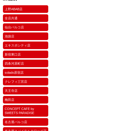
上野ABAB店
全店共通
仙台パルコ店
池袋店
エキスポシティ店
新宿東口店
四条河原町店
solado原宿店
クレフィ三宮店
天王寺店
梅田店
CONCEPT CAFE by
SWEETS PARADISE
名古屋パルコ店