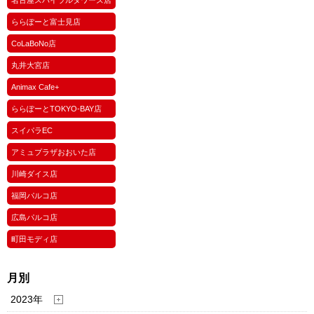
名古屋スパイラルタワーズ店
ららぽーと富士見店
CoLaBoNo店
丸井大宮店
Animax Cafe+
ららぽーとTOKYO-BAY店
スイパラEC
アミュプラザおおいた店
川崎ダイス店
福岡パルコ店
広島パルコ店
町田モディ店
月別
2023年